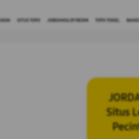
OGIN
SITUS TOTO
JORDANSLOT RESMI
TOTO TOGEL
BAND
JORDA
Situs 
Pecin